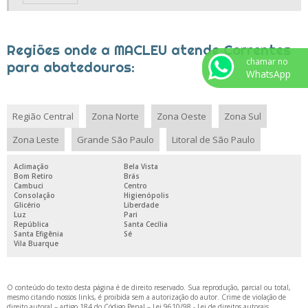
Regiões onde a MACLEU atende Correntes
chamar no
para abatedouros:
WhatsApp
Região Central
Zona Norte
Zona Oeste
Zona Sul
Zona Leste
Grande São Paulo
Litoral de São Paulo
Aclimação
Bela Vista
Bom Retiro
Brás
Cambuci
Centro
Consolação
Higienópolis
Glicério
Liberdade
Luz
Pari
República
Santa Cecília
Santa Efigênia
Sé
Vila Buarque
O conteúdo do texto desta página é de direito reservado. Sua reprodução, parcial ou total,
mesmo citando nossos links, é proibida sem a autorização do autor. Crime de violação de
direito autoral – artigo 184 do Código Penal –
Lei 9610/98 - Lei de direitos autorais
.