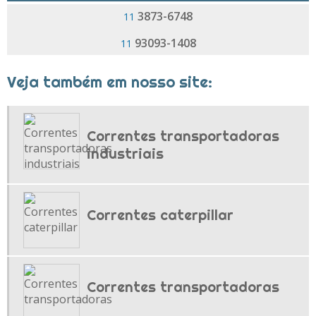
NIVELADORES DE CARGA
3873-6748
11
ROLDANA PARA TROLLEY
93093-1408
11
ROLETES PARA CURVAS
TOMBADOR DE CAÇAMBA
Veja também em nosso site:
TOMBADOR DE CAÇAMBA PREÇO
TRANSPORTADOR AÉREO
Correntes transportadoras
TRANSPORTADOR AÉREO DE CORRENTE
industriais
TRANSPORTADOR AÉREO PARA PINTURA
TRANSPORTADOR POWER AND FREE
TROLLEY TRANSPORTADOR AÉREO
Correntes caterpillar
TROLLEYS MANUAIS
TROLLEYS PARA ABATEDOUROS
Correntes transportadoras