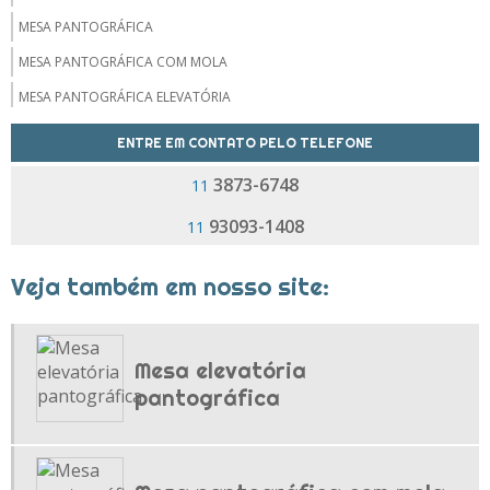
MESA PANTOGRÁFICA
MESA PANTOGRÁFICA COM MOLA
MESA PANTOGRÁFICA ELEVATÓRIA
MESA PANTOGRÁFICA PREÇO
ENTRE EM CONTATO PELO TELEFONE
NIVELADORES DE CARGA
3873-6748
11
ROLDANA PARA TROLLEY
93093-1408
11
ROLETES PARA CURVAS
TOMBADOR DE CAÇAMBA
Veja também em nosso site:
TOMBADOR DE CAÇAMBA PREÇO
TRANSPORTADOR AÉREO
Mesa elevatória
TRANSPORTADOR AÉREO DE CORRENTE
pantográfica
TRANSPORTADOR AÉREO PARA PINTURA
TRANSPORTADOR POWER AND FREE
TROLLEY TRANSPORTADOR AÉREO