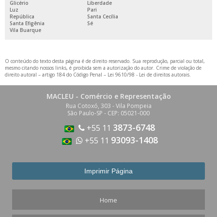
Glicério
Liberdade
Luz
Pari
República
Santa Cecília
Santa Efigênia
Sé
Vila Buarque
O conteúdo do texto desta página é de direito reservado. Sua reprodução, parcial ou total,
mesmo citando nossos links, é proibida sem a autorização do autor. Crime de violação de
direito autoral – artigo 184 do Código Penal –
Lei 9610/98 - Lei de direitos autorais
.
MACLEU - Comércio e Representação
Rua Cotoxó, 303 - Vila Pompeia
São Paulo-SP - CEP: 05021-000
3873-6748
+55 11
93093-1408
+55 11
Home