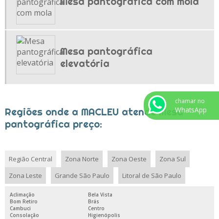
Mesa pantográfica com mola
TROLLEYS MANUAIS
TROLLEYS PARA ABATEDOUROS
Mesa pantográfica
elevatória
chamar no
WhatsApp
Regiões onde a MACLEU atende Mesa
pantográfica preço:
Região Central
Zona Norte
Zona Oeste
Zona Sul
Zona Leste
Grande São Paulo
Litoral de São Paulo
Aclimação
Bela Vista
Bom Retiro
Brás
Cambuci
Centro
Consolação
Higienópolis