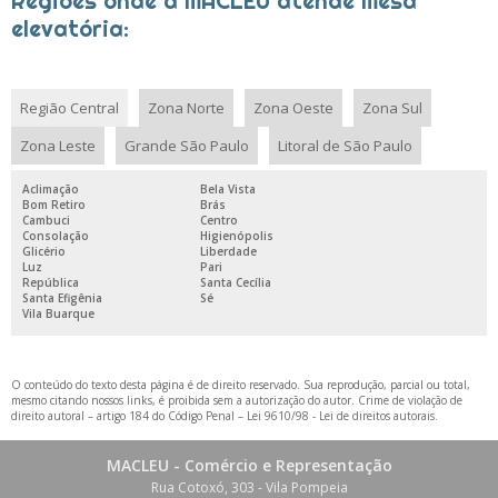
Regiões onde a MACLEU atende Mesa
elevatória:
Região Central
Zona Norte
Zona Oeste
Zona Sul
Zona Leste
Grande São Paulo
Litoral de São Paulo
Aclimação
Bela Vista
Bom Retiro
Brás
Cambuci
Centro
Consolação
Higienópolis
Glicério
Liberdade
Luz
Pari
República
Santa Cecília
Santa Efigênia
Sé
Vila Buarque
O conteúdo do texto desta página é de direito reservado. Sua reprodução, parcial ou total,
mesmo citando nossos links, é proibida sem a autorização do autor. Crime de violação de
direito autoral – artigo 184 do Código Penal –
Lei 9610/98 - Lei de direitos autorais
.
MACLEU - Comércio e Representação
Rua Cotoxó, 303 - Vila Pompeia