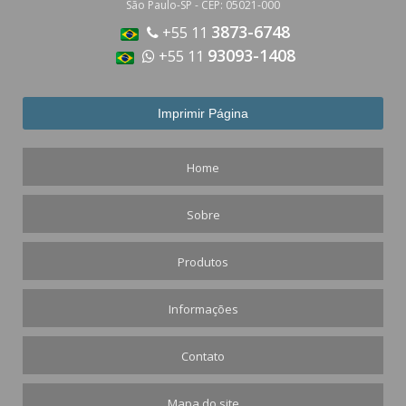
São Paulo-SP - CEP: 05021-000
3873-6748
+55 11
93093-1408
+55 11
Home
Sobre
Produtos
Informações
Contato
Mapa do site