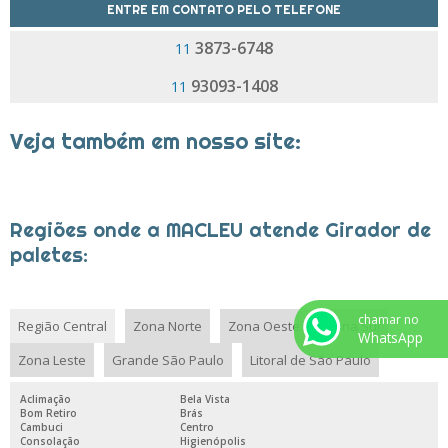
ENTRE EM CONTATO PELO TELEFONE
NIVELADORES DE CARGA
3873-6748
11
ROLDANA PARA TROLLEY
93093-1408
11
ROLETES PARA CURVAS
TOMBADOR DE CAÇAMBA
Veja também em nosso site:
TOMBADOR DE CAÇAMBA PREÇO
TRANSPORTADOR AÉREO
TRANSPORTADOR AÉREO DE CORRENTE
Regiões onde a MACLEU atende Girador de
paletes:
TRANSPORTADOR AÉREO PARA PINTURA
TRANSPORTADOR POWER AND FREE
chamar no
TROLLEY TRANSPORTADOR AÉREO
Região Central
Zona Norte
Zona Oeste
Zona Sul
WhatsApp
TROLLEYS MANUAIS
Zona Leste
Grande São Paulo
Litoral de São Paulo
TROLLEYS PARA ABATEDOUROS
Aclimação
Bela Vista
Bom Retiro
Brás
Cambuci
Centro
Consolação
Higienópolis